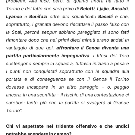
problemi. Alla luce, però, di quanto finora ha fatto il
Torino e del fatto che sarà privo di
Belotti
,
Ljajic
,
Ansaldi
,
Lyanco
e
Bonifazi
oltre allo squalificato
Baselli
e che,
soprattutto, i granata devono riscattare il passo falso con
la Spal, perché seppur abbiano pareggiato si sono fatti
rimontare dopo che nei primi dieci minuti erano andati in
vantaggio di due gol,
affrontare il Genoa diventa una
partita particolarmente impegnativa
. I tifosi del Toro
sostengono sempre la squadra, tuttavia iniziano a pesare
i punti non conquistati soprattutto con le squadre alla
portata e di conseguenza se con il Genoa il Torino
dovesse incappare in un altro pareggio – o, peggio
ancora, in una sconfitta – il rischio di una contestazione ci
sarebbe: tanto più che la partita si svolgerà al Grande
Torino”.
Chi vi aspettate nel tridente offensivo e che undici
potrebbe scendere in campo?