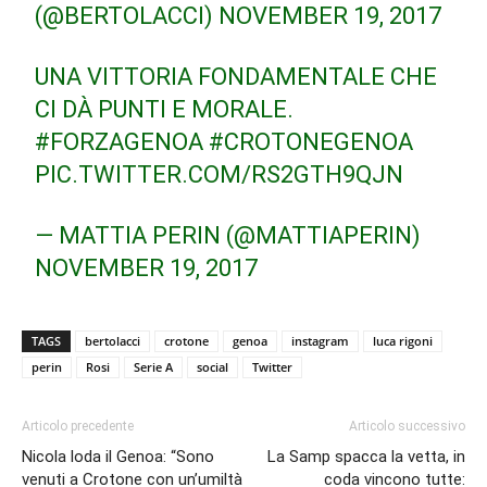
(@BERTOLACCI)
NOVEMBER 19, 2017
UNA VITTORIA FONDAMENTALE CHE
CI DÀ PUNTI E MORALE.
#FORZAGENOA
#CROTONEGENOA
PIC.TWITTER.COM/RS2GTH9QJN
— MATTIA PERIN (@MATTIAPERIN)
NOVEMBER 19, 2017
TAGS
bertolacci
crotone
genoa
instagram
luca rigoni
perin
Rosi
Serie A
social
Twitter
Articolo precedente
Articolo successivo
Nicola loda il Genoa: “Sono
La Samp spacca la vetta, in
venuti a Crotone con un’umiltà
coda vincono tutte: