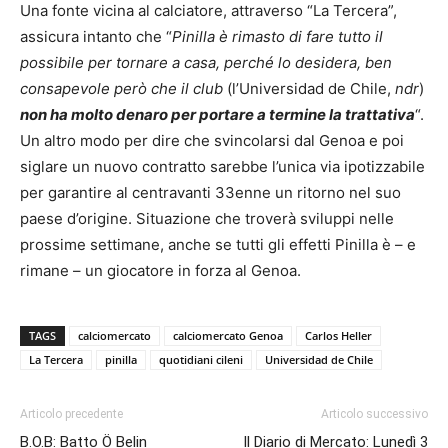
Una fonte vicina al calciatore, attraverso “La Tercera”,
assicura intanto che “
Pinilla è rimasto di fare tutto il
possibile per tornare a casa, perché lo desidera, ben
consapevole però che il club
(l’Universidad de Chile,
ndr
)
non ha molto denaro per portare a termine la trattativa
“.
Un altro modo per dire che svincolarsi dal Genoa e poi
siglare un nuovo contratto sarebbe l’unica via ipotizzabile
per garantire al centravanti 33enne un ritorno nel suo
paese d’origine. Situazione che troverà sviluppi nelle
prossime settimane, anche se tutti gli effetti Pinilla è – e
rimane – un giocatore in forza al Genoa.
TAGS
calciomercato
calciomercato Genoa
Carlos Heller
La Tercera
pinilla
quotidiani cileni
Universidad de Chile
Articolo precedente
Articolo successivo
B.O.B: Batto Ö Belin
Il Diario di Mercato: Lunedì 3