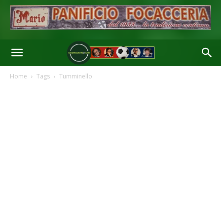
Home
Tags
Tumminello