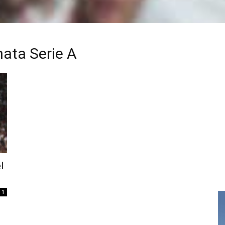
nata Serie A
l
1