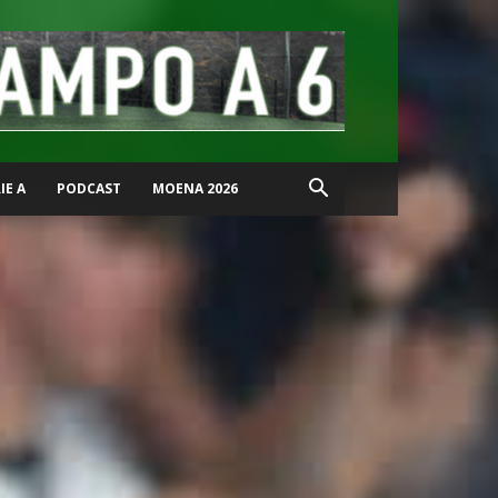
IE A
PODCAST
MOENA 2026