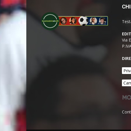
CHI
Test
EDI
Via 
P.IV
DIR
Priv
Cam
Cont