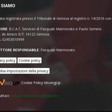
 SIAMO
ata registrata presso il Tribunale di Genova al registro n. 14/2016 co
TORE
: B.C.A.T. Services di Pasquale Marmorato e Paolo Semino
E. de Amicis 6/7, 16122 Genova.
A: 02453010999
ETTORE RESPONSABILE
: Pasquale Marmorato
acy policy
Cookie policy
bia impostazioni della privacy
Cookie Policy MovingUp
attaci:
redazione@buoncalcioatutti.it