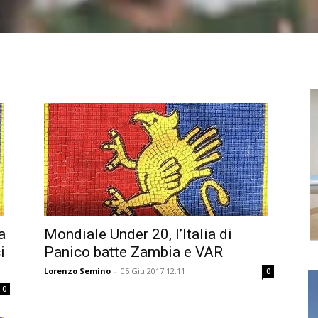
a
Mondiale Under 20, l’Italia di
i
Panico batte Zambia e VAR
Lorenzo Semino
-
05 Giu 2017 12:11
0
0