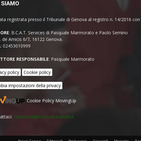
 SIAMO
ata registrata presso il Tribunale di Genova al registro n. 14/2016 co
TORE
: B.C.A.T. Services di Pasquale Marmorato e Paolo Semino
E. de Amicis 6/7, 16122 Genova.
A: 02453010999
ETTORE RESPONSABILE
: Pasquale Marmorato
acy policy
Cookie policy
bia impostazioni della privacy
Cookie Policy MovingUp
attaci:
redazione@buoncalcioatutti.it