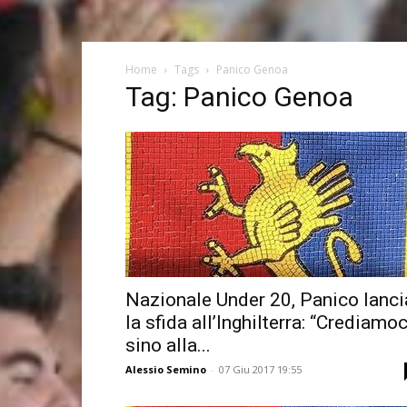
Home
Tags
Panico Genoa
Tag: Panico Genoa
Nazionale Under 20, Panico lanci
la sfida all’Inghilterra: “Crediamoc
sino alla...
Alessio Semino
-
07 Giu 2017 19:55