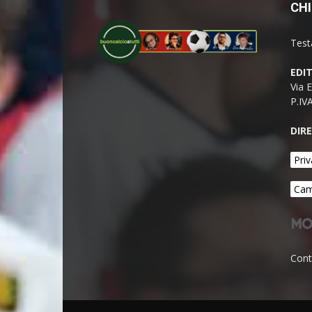
CHI
Test
EDI
Via 
P.IV
DIR
Priv
Cam
Cont