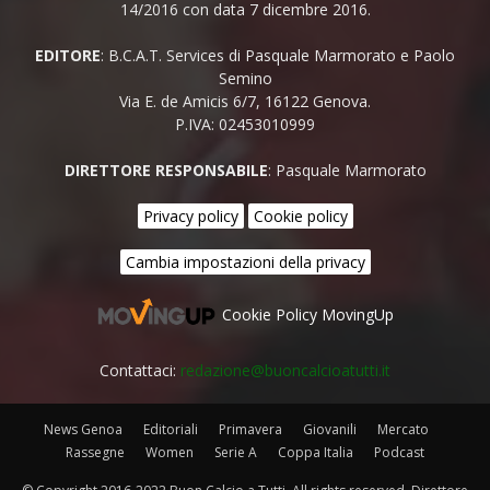
14/2016 con data 7 dicembre 2016.
EDITORE
: B.C.A.T. Services di Pasquale Marmorato e Paolo
Semino
Via E. de Amicis 6/7, 16122 Genova.
P.IVA: 02453010999
DIRETTORE RESPONSABILE
: Pasquale Marmorato
Privacy policy
Cookie policy
Cambia impostazioni della privacy
Cookie Policy MovingUp
Contattaci:
redazione@buoncalcioatutti.it
News Genoa
Editoriali
Primavera
Giovanili
Mercato
Rassegne
Women
Serie A
Coppa Italia
Podcast