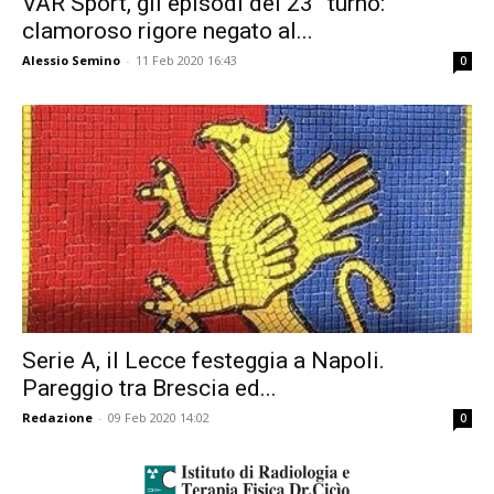
VAR Sport, gli episodi del 23° turno:
clamoroso rigore negato al...
Alessio Semino
-
11 Feb 2020 16:43
0
Serie A, il Lecce festeggia a Napoli.
Pareggio tra Brescia ed...
Redazione
-
09 Feb 2020 14:02
0