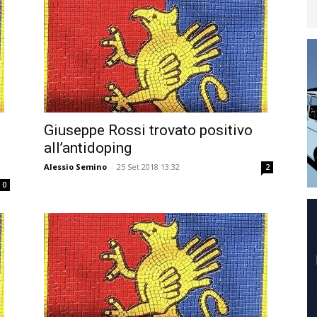
Giuseppe Rossi trovato positivo
all’antidoping
Alessio Semino
-
25 Set 2018 13:32
2
0