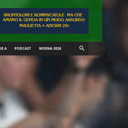
IE A
PODCAST
MOENA 2026