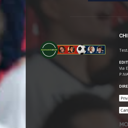
CHI
Test
EDI
Via 
P.IV
DIR
Priv
Cam