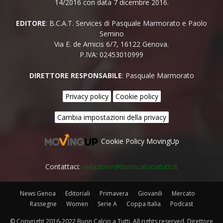
14/2016 con data 7 dicembre 2016.
EDITORE
: B.C.A.T. Services di Pasquale Marmorato e Paolo
Semino
Via E. de Amicis 6/7, 16122 Genova.
P.IVA: 02453010999
DIRETTORE RESPONSABILE
: Pasquale Marmorato
Privacy policy
Cookie policy
Cambia impostazioni della privacy
Cookie Policy MovingUp
Contattaci:
redazione@buoncalcioatutti.it
News Genoa
Editoriali
Primavera
Giovanili
Mercato
Rassegne
Women
Serie A
Coppa Italia
Podcast
© Copyright 2016-2022 Buon Calcio a Tutti. All rights reserved. Direttore