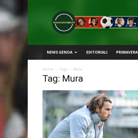
Buon
Calcio
a
Tutti
NEWS GENOA
EDITORIALI
PRIMAVERA
Home
Tags
Mura
Tag: Mura