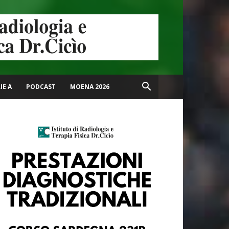
IE A
PODCAST
MOENA 2026