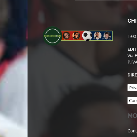
CHI
Test
EDI
Via 
P.IV
DIR
Priv
Cam
Cont