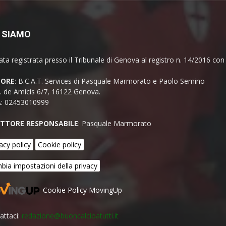
 SIAMO
ata registrata presso il Tribunale di Genova al registro n. 14/2016 co
TORE
: B.C.A.T. Services di Pasquale Marmorato e Paolo Semino
E. de Amicis 6/7, 16122 Genova.
A: 02453010999
ETTORE RESPONSABILE
: Pasquale Marmorato
acy policy
Cookie policy
bia impostazioni della privacy
Cookie Policy MovingUp
attaci:
redazione@buoncalcioatutti.it