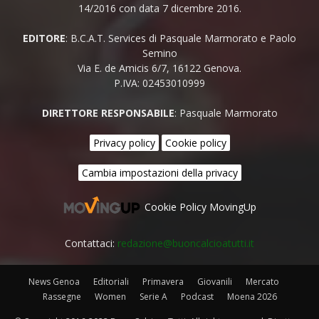
14/2016 con data 7 dicembre 2016.
EDITORE
: B.C.A.T. Services di Pasquale Marmorato e Paolo
Semino
Via E. de Amicis 6/7, 16122 Genova.
P.IVA: 02453010999
DIRETTORE RESPONSABILE
: Pasquale Marmorato
Privacy policy
Cookie policy
Cambia impostazioni della privacy
Cookie Policy MovingUp
Contattaci:
redazione@buoncalcioatutti.it
News Genoa
Editoriali
Primavera
Giovanili
Mercato
Rassegne
Women
Serie A
Podcast
Moena 2026