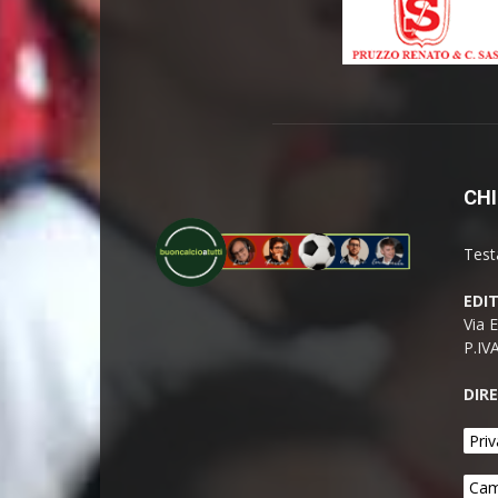
CHI
Test
EDI
Via 
P.IV
DIR
Priv
Cam