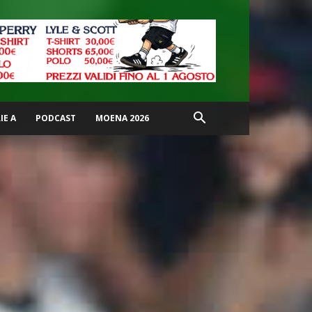
IE A
PODCAST
MOENA 2026