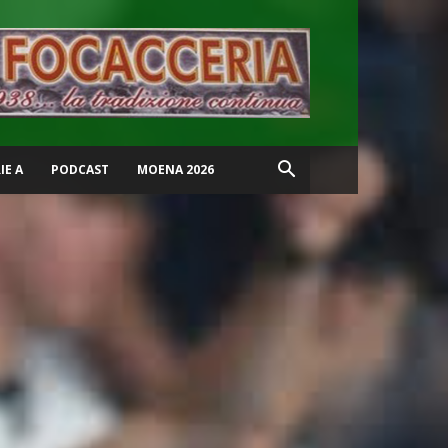
IE A
PODCAST
MOENA 2026