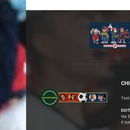
CHI
Test
EDI
Via 
P.IV