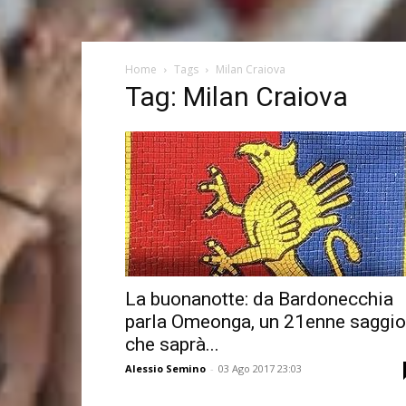
Home
Tags
Milan Craiova
Tag: Milan Craiova
La buonanotte: da Bardonecchia
parla Omeonga, un 21enne saggio
che saprà...
Alessio Semino
-
03 Ago 2017 23:03