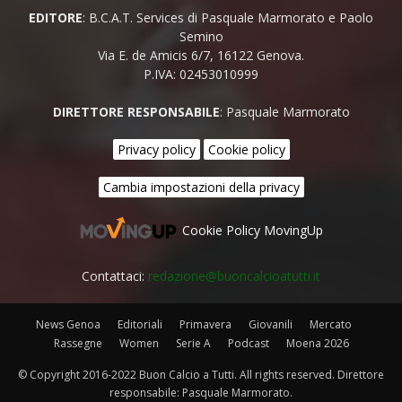
EDITORE
: B.C.A.T. Services di Pasquale Marmorato e Paolo
Semino
Via E. de Amicis 6/7, 16122 Genova.
P.IVA: 02453010999
DIRETTORE RESPONSABILE
: Pasquale Marmorato
Privacy policy
Cookie policy
Cambia impostazioni della privacy
Cookie Policy MovingUp
Contattaci:
redazione@buoncalcioatutti.it
News Genoa
Editoriali
Primavera
Giovanili
Mercato
Rassegne
Women
Serie A
Podcast
Moena 2026
© Copyright 2016-2022 Buon Calcio a Tutti. All rights reserved. Direttore
responsabile: Pasquale Marmorato.