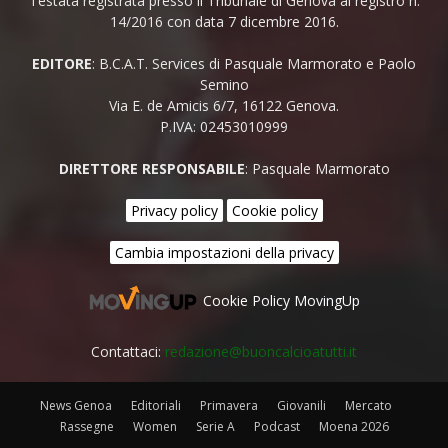
Testata registrata presso il Tribunale di Genova al registro n.
14/2016 con data 7 dicembre 2016.
EDITORE
: B.C.A.T. Services di Pasquale Marmorato e Paolo
Semino
Via E. de Amicis 6/7, 16122 Genova.
P.IVA: 02453010999
DIRETTORE RESPONSABILE
: Pasquale Marmorato
Privacy policy
Cookie policy
Cambia impostazioni della privacy
Cookie Policy MovingUp
Contattaci:
redazione@buoncalcioatutti.it
News Genoa
Editoriali
Primavera
Giovanili
Mercato
Rassegne
Women
Serie A
Podcast
Moena 2026