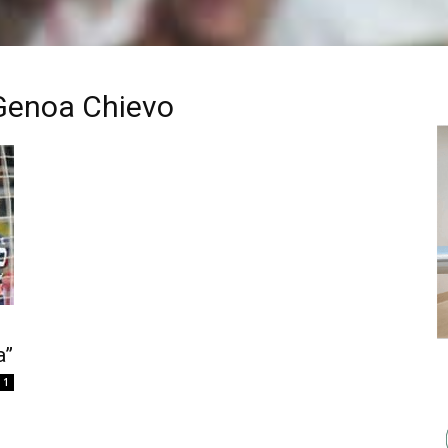
 Genoa Chievo
a”
1