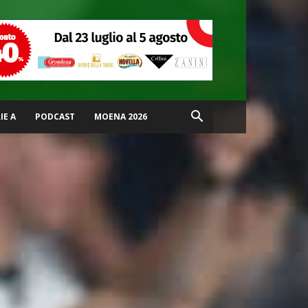
IE A
PODCAST
MOENA 2026