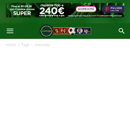
Home
Tags
Interivsta