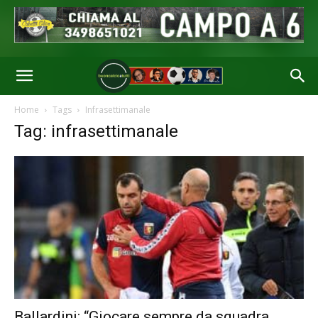
Home
Tags
Infrasettimanale
Tag: infrasettimanale
Ballardini: “Giocare sempre da squadra.