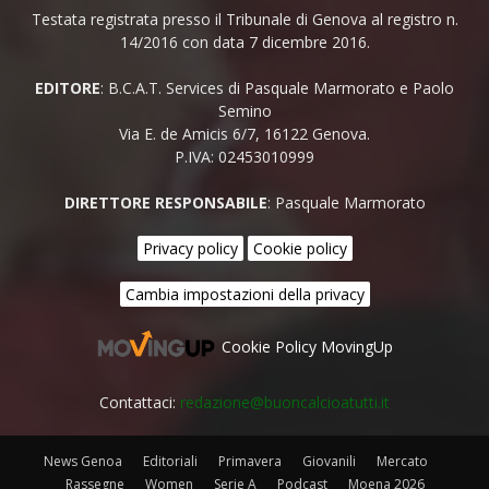
Testata registrata presso il Tribunale di Genova al registro n.
14/2016 con data 7 dicembre 2016.
EDITORE
: B.C.A.T. Services di Pasquale Marmorato e Paolo
Semino
Via E. de Amicis 6/7, 16122 Genova.
P.IVA: 02453010999
DIRETTORE RESPONSABILE
: Pasquale Marmorato
Privacy policy
Cookie policy
Cambia impostazioni della privacy
Cookie Policy MovingUp
Contattaci:
redazione@buoncalcioatutti.it
News Genoa
Editoriali
Primavera
Giovanili
Mercato
Rassegne
Women
Serie A
Podcast
Moena 2026