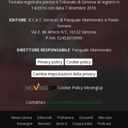
Testata registrata presso il Tribunale di Genova al registro n.
14/2016 con data 7 dicembre 2016.
EDITORE
: B.C.A.T. Services di Pasquale Marmorato e Paolo
Semino
Via E. de Amicis 6/7, 16122 Genova.
P.IVA: 02453010999
DIRETTORE RESPONSABILE
: Pasquale Marmorato
Privacy policy
Cookie policy
Cambia impostazioni della privacy
Cookie Policy MovingUp
Contattaci:
redazione@buoncalcioatutti.it
News Genoa
Editoriali
Primavera
Giovanili
Mercato
Rassegne
Women
Serie A
Coppa Italia
Podcast