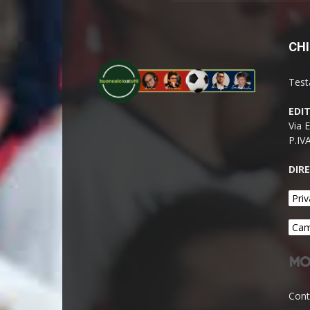
CHI
Test
EDI
Via 
P.IV
DIR
Priv
Cam
Cont