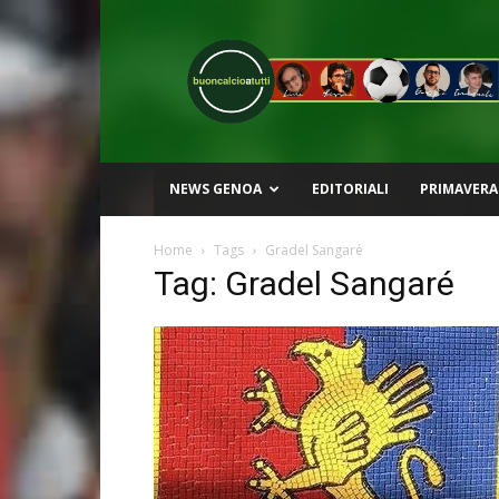
Buon
Calcio
a
Tutti
NEWS GENOA
EDITORIALI
PRIMAVERA
Home
Tags
Gradel Sangaré
Tag: Gradel Sangaré