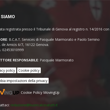
 SIAMO
ata registrata presso il Tribunale di Genova al registro n. 14/2016 co
TORE
: B.C.A.T. Services di Pasquale Marmorato e Paolo Semino
E. de Amicis 6/7, 16122 Genova.
A: 02453010999
ETTORE RESPONSABILE
: Pasquale Marmorato
acy policy
Cookie policy
bia impostazioni della privacy
Cookie Policy MovingUp
attaci:
redazione@buoncalcioatutti.it