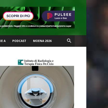
IE A
PODCAST
MOENA 2026