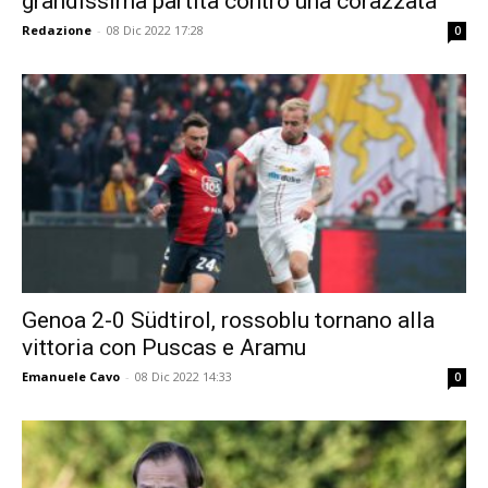
grandissima partita contro una corazzata”
Redazione
-
08 Dic 2022 17:28
0
Genoa 2-0 Südtirol, rossoblu tornano alla
vittoria con Puscas e Aramu
Emanuele Cavo
-
08 Dic 2022 14:33
0