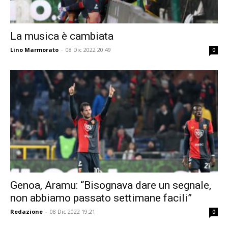
La musica è cambiata
Lino Marmorato
-
08 Dic 2022 20:49
0
Genoa, Aramu: “Bisognava dare un segnale,
non abbiamo passato settimane facili”
Redazione
-
08 Dic 2022 19:21
0