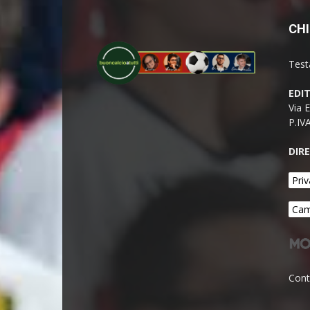
CHI
Test
EDI
Via 
P.IV
DIR
Priv
Cam
Cont