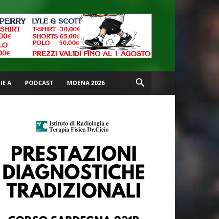
IE A
PODCAST
MOENA 2026