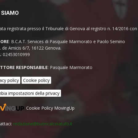
 SIAMO
ata registrata presso il Tribunale di Genova al registro n. 14/2016 co
TORE
: B.C.A.T. Services di Pasquale Marmorato e Paolo Semino
E. de Amicis 6/7, 16122 Genova.
A: 02453010999
ETTORE RESPONSABILE
: Pasquale Marmorato
acy policy
Cookie policy
bia impostazioni della privacy
Cookie Policy MovingUp
attaci:
redazione@buoncalcioatutti.it