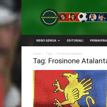
Buon
Calcio
a
Tutti
NEWS GENOA
EDITORIALI
PRIMAVERA
Home
Tags
Frosinone Atalanta
Tag: Frosinone Atalant