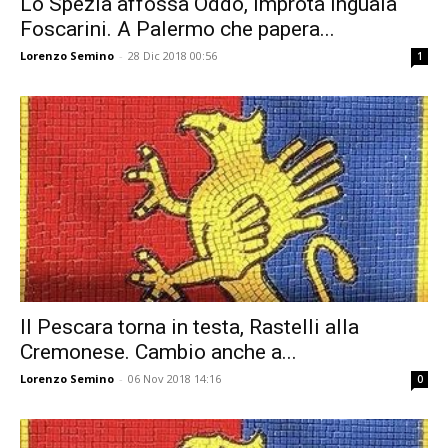
Lo Spezia affossa Oddo, Improta inguaia
Foscarini. A Palermo che papera...
Lorenzo Semino
-
28 Dic 2018 00:56
1
Il Pescara torna in testa, Rastelli alla
Cremonese. Cambio anche a...
Lorenzo Semino
-
06 Nov 2018 14:16
0