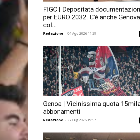
FIGC | Depositata documentazio
per EURO 2032. C’è anche Genova
col...
Redazione
-
04 Ago 2026 11:39
Genoa | Vicinissima quota 15mil
abbonamenti
Redazione
-
27 Lug 2026 19:57