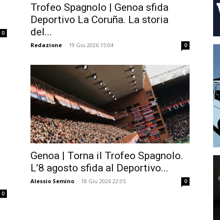
Trofeo Spagnolo | Genoa sfida
Deportivo La Coruña. La storia
del...
0
Redazione
-
19 Giu 2026 15:04
0
Genoa | Torna il Trofeo Spagnolo.
L’8 agosto sfida al Deportivo...
Alessio Semino
-
18 Giu 2026 22:05
0
0