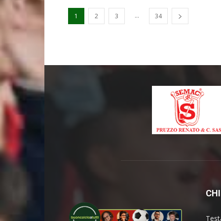
...
1
2
3
34
CHI
Test