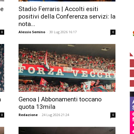
ne
Stadio Ferraris | Accolti esiti
positivi della Conferenza servizi: la
nota...
Alessio Semino
-
30 Lug 2026 16:17
0
0
a
Genoa | Abbonamenti toccano
quota 13mila
Redazione
-
24 Lug 2026 21:24
0
0