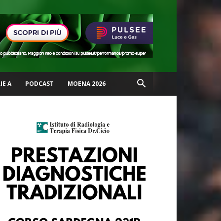
IE A
PODCAST
MOENA 2026