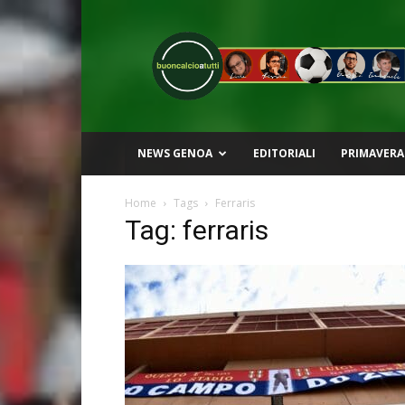
Buon
Calcio
a
Tutti
NEWS GENOA
EDITORIALI
PRIMAVERA
Home
Tags
Ferraris
Tag: ferraris