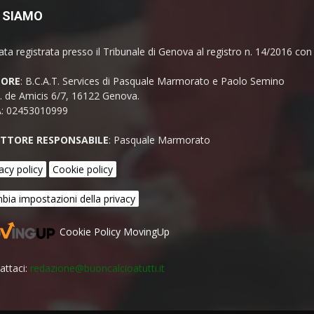
 SIAMO
ata registrata presso il Tribunale di Genova al registro n. 14/2016 co
TORE
: B.C.A.T. Services di Pasquale Marmorato e Paolo Semino
E. de Amicis 6/7, 16122 Genova.
A: 02453010999
ETTORE RESPONSABILE
: Pasquale Marmorato
acy policy
Cookie policy
bia impostazioni della privacy
Cookie Policy MovingUp
attaci:
redazione@buoncalcioatutti.it