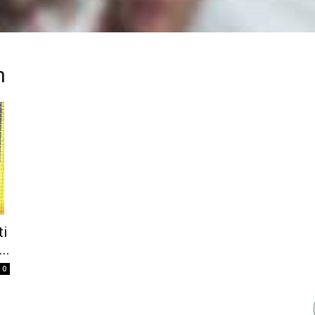
n
ti
..
0