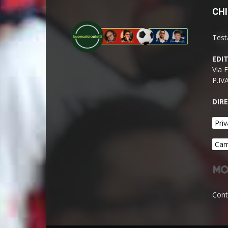
CHI
Test
EDI
Via 
P.IV
DIR
Priv
Cam
Cont