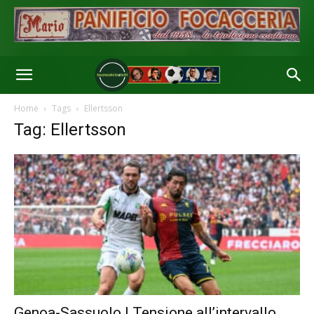
Home
Tags
Ellertsson
Tag: Ellertsson
Genoa-Sassuolo | Tensione all’intervallo,