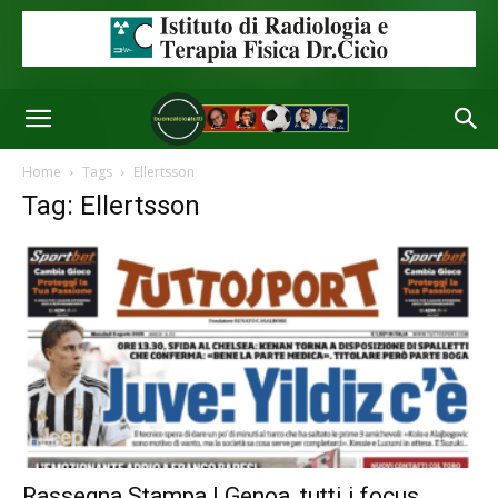
Home
Tags
Ellertsson
Tag: Ellertsson
Rassegna Stampa | Genoa, tutti i focus