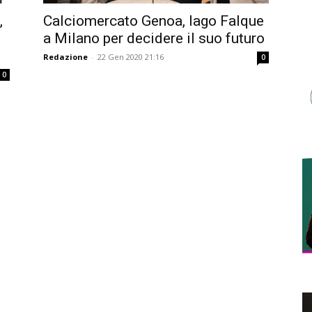
,
Calciomercato Genoa, Iago Falque
:
a Milano per decidere il suo futuro
Redazione
-
22 Gen 2020 21:16
0
0