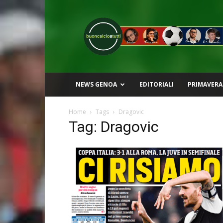
Buon
Calcio
a
Tutti
NEWS GENOA
EDITORIALI
PRIMAVERA
Home
Tags
Dragovic
Tag: Dragovic