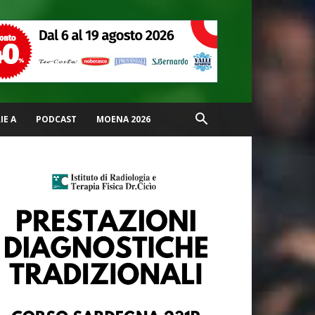
IE A
PODCAST
MOENA 2026