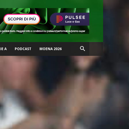
IE A
PODCAST
MOENA 2026