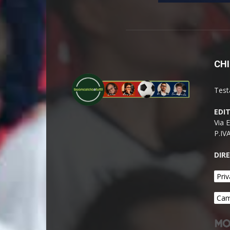
CHI
Test
EDI
Via 
P.IV
DIR
Priv
Cam