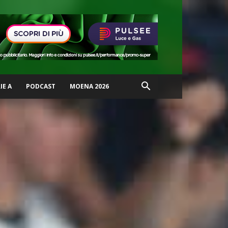
IE A
PODCAST
MOENA 2026