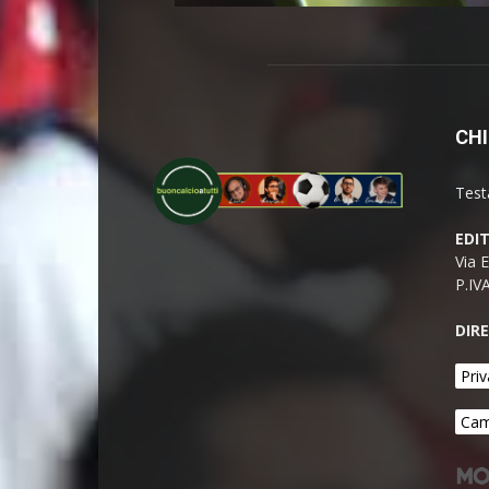
CHI
Test
EDI
Via 
P.IV
DIR
Priv
Cam