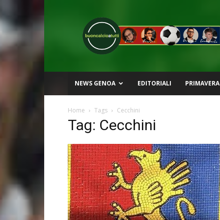
Buon
Calcio
a
Tutti
NEWS GENOA
EDITORIALI
PRIMAVERA
Home
Tags
Cecchini
Tag: Cecchini