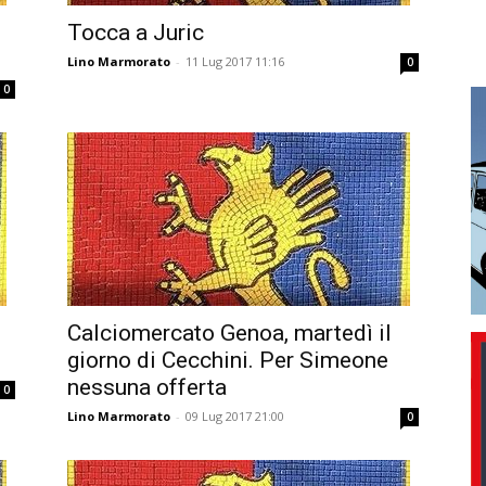
Tocca a Juric
Lino Marmorato
-
11 Lug 2017 11:16
0
0
Calciomercato Genoa, martedì il
giorno di Cecchini. Per Simeone
nessuna offerta
0
Lino Marmorato
-
09 Lug 2017 21:00
0