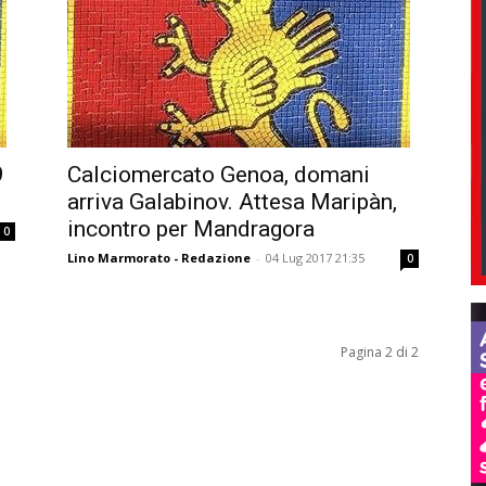
9
Calciomercato Genoa, domani
arriva Galabinov. Attesa Maripàn,
incontro per Mandragora
0
Lino Marmorato - Redazione
-
04 Lug 2017 21:35
0
Pagina 2 di 2