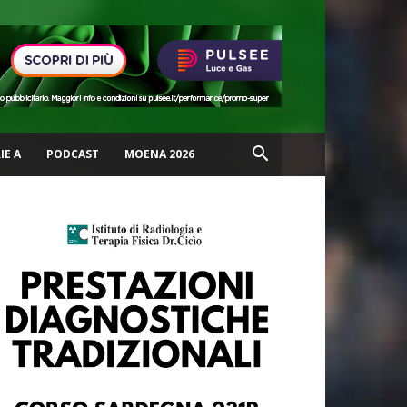
IE A
PODCAST
MOENA 2026