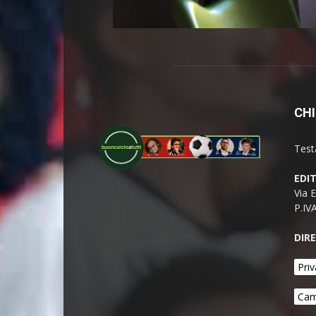
CHI
Test
EDI
Via 
P.IV
DIR
Priv
Cam