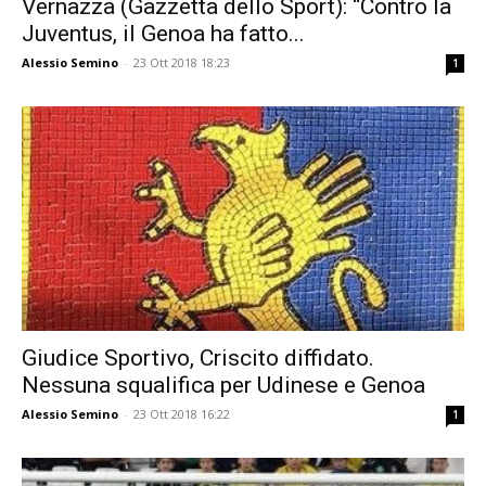
Vernazza (Gazzetta dello Sport): “Contro la
Juventus, il Genoa ha fatto...
Alessio Semino
-
23 Ott 2018 18:23
1
Giudice Sportivo, Criscito diffidato.
Nessuna squalifica per Udinese e Genoa
Alessio Semino
-
23 Ott 2018 16:22
1