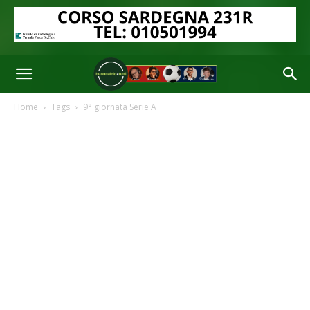
Home
Tags
9° giornata Serie A