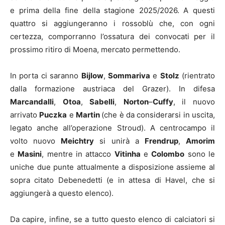
e prima della fine della stagione 2025/2026. A questi
quattro si aggiungeranno i rossoblù che, con ogni
certezza, comporranno l’ossatura dei convocati per il
prossimo ritiro di Moena, mercato permettendo.
In porta ci saranno
Bijlow
,
Sommariva
e
Stolz
(rientrato
dalla formazione austriaca del Grazer). In difesa
Marcandalli
,
Otoa
,
Sabelli
,
Norton
–
Cuffy
, il nuovo
arrivato
Puczka
e
Martin
(che è da considerarsi in uscita,
legato anche all’operazione Stroud). A centrocampo il
volto nuovo
Meichtry
si unirà a
Frendrup
,
Amorim
e
Masini
, mentre in attacco
Vitinha
e
Colombo
sono le
uniche due punte attualmente a disposizione assieme al
sopra citato Debenedetti (e in attesa di Havel, che si
aggiungerà a questo elenco).
Da capire, infine, se a tutto questo elenco di calciatori si