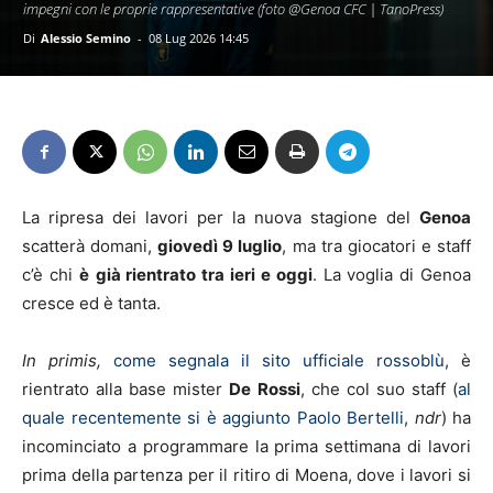
impegni con le proprie rappresentative (foto @Genoa CFC | TanoPress)
Di
Alessio Semino
-
08 Lug 2026 14:45
La ripresa dei lavori per la nuova stagione del
Genoa
scatterà domani,
giovedì 9 luglio
, ma tra giocatori e staff
c’è chi
è
già rientrato tra ieri e oggi
. La voglia di Genoa
cresce ed è tanta.
In primis,
come segnala il sito ufficiale rossoblù
, è
rientrato alla base mister
De
Rossi
, che col suo staff (
al
quale recentemente si è aggiunto Paolo Bertelli
,
ndr
) ha
incominciato a programmare la prima settimana di lavori
prima della partenza per il ritiro di Moena, dove i lavori si