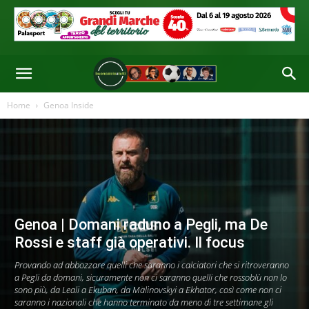
Home
Genoa Inside
Genoa | Domani raduno a Pegli, ma De
Rossi e staff già operativi. Il focus
Provando ad abbozzare quelli che saranno i calciatori che si ritroveranno
a Pegli da domani, sicuramente non ci saranno quelli che rossoblù non lo
sono più, da Leali a Ekuban, da Malinovskyi a Ekhator, così come non ci
saranno i nazionali che hanno terminato da meno di tre settimane gli