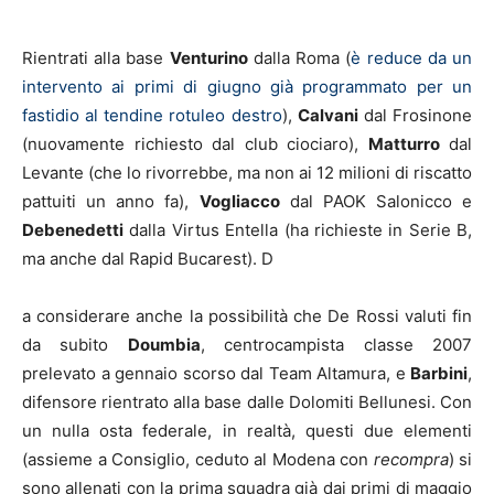
Rientrati alla base
Venturino
dalla Roma (
è reduce da un
intervento ai primi di giugno già programmato per un
fastidio al tendine rotuleo destro
),
Calvani
dal Frosinone
(nuovamente richiesto dal club ciociaro),
Matturro
dal
Levante (che lo rivorrebbe, ma non ai 12 milioni di riscatto
pattuiti un anno fa),
Vogliacco
dal PAOK Salonicco e
Debenedetti
dalla Virtus Entella (ha richieste in Serie B,
ma anche dal Rapid Bucarest). D
a considerare anche la possibilità che De Rossi valuti fin
da subito
Doumbia
, centrocampista classe 2007
prelevato a gennaio scorso dal Team Altamura, e
Barbini
,
difensore rientrato alla base dalle Dolomiti Bellunesi. Con
un nulla osta federale, in realtà, questi due elementi
(assieme a Consiglio, ceduto al Modena con
recompra
) si
sono allenati con la prima squadra già dai primi di maggio