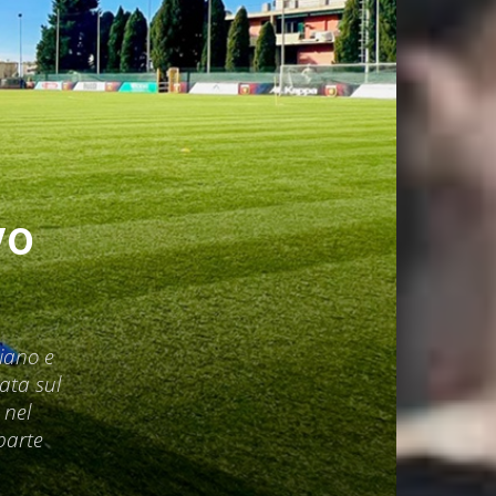
vo
liano e
ata sul
 nel
 parte