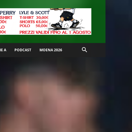
IE A
PODCAST
MOENA 2026