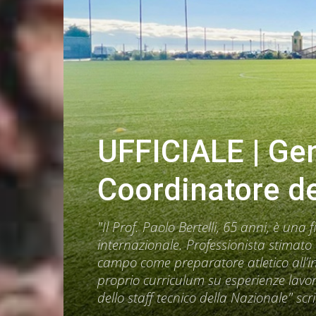
UFFICIALE | Gen
Coordinatore d
"Il Prof. Paolo Bertelli, 65 anni, è una 
internazionale. Professionista stimato
campo come preparatore atletico all’int
proprio curriculum su esperienze lavorat
dello staff tecnico della Nazionale" scr