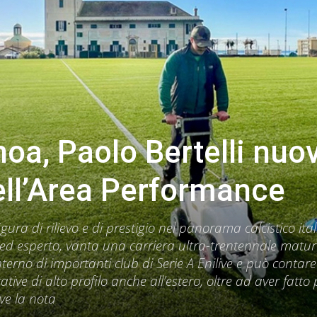
oa, Paolo Bertelli nuo
ell’Area Performance
figura di rilievo e di prestigio nel panorama calcistico ita
 ed esperto, vanta una carriera ultra-trentennale matur
erno di importanti club di Serie A Enilive e può contare
ive di alto profilo anche all’estero, oltre ad aver fatto
ive la nota