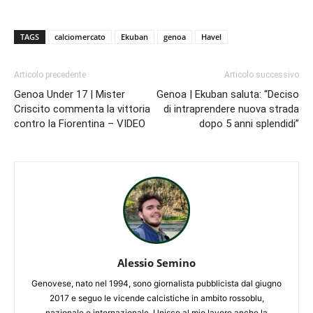
TAGS
calciomercato
Ekuban
genoa
Havel
Articolo precedente
Articolo successivo
Genoa Under 17 | Mister
Genoa | Ekuban saluta: “Deciso
Criscito commenta la vittoria
di intraprendere nuova strada
contro la Fiorentina – VIDEO
dopo 5 anni splendidi”
Alessio Semino
Genovese, nato nel 1994, sono giornalista pubblicista dal giugno
2017 e seguo le vicende calcistiche in ambito rossoblu,
nazionale e internazionale. Unisco al mio lavoro anche la