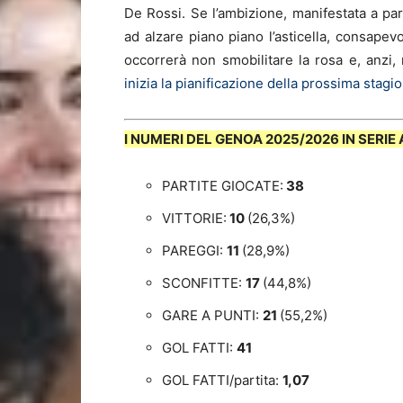
De Rossi. Se l’ambizione, manifestata a par
ad alzare piano piano l’asticella, consapev
occorrerà non smobilitare la rosa e, anzi, 
inizia la pianificazione della prossima stagi
I NUMERI DEL GENOA 2025/2026 IN SERIE 
PARTITE GIOCATE:
38
VITTORIE:
10
(26,3%)
PAREGGI:
11
(28,9%)
SCONFITTE:
17
(44,8%)
GARE A PUNTI:
21
(55,2%)
GOL FATTI:
41
GOL FATTI/partita:
1,07