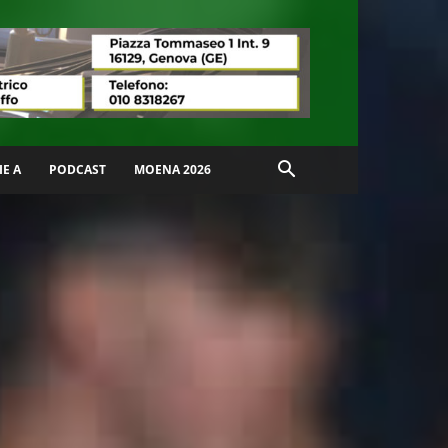
IE A
PODCAST
MOENA 2026