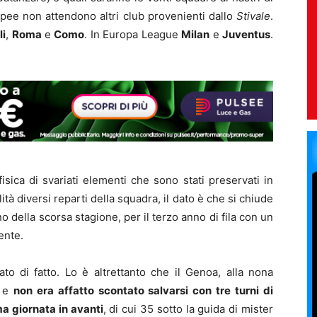
pee non attendono altri club provenienti dallo
Stivale
.
li
,
Roma
e
Como
. In Europa League
Milan
e
Juventus
.
isica di svariati elementi che sono stati preservati in
tà diversi reparti della squadra, il dato è che si chiude
o della scorsa stagione, per il terzo anno di fila con un
ente.
o di fatto. Lo è altrettanto che il Genoa, alla nona
i e
non era affatto scontato salvarsi con tre turni di
a giornata in avanti
, di cui 35 sotto la guida di mister