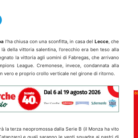
oa
l’ha chiusa con una sconfitta, in casa del
Lecce
, che
là della vittoria salentina, l’orecchio era ben teso alla
gnato la vittoria agli uomini di Fabregas, che arrivano
ampions League. Cremonese, invece, condannata alla
vero e proprio crollo verticale nel girone di ritorno.
rà la terza neopromossa dalla Serie B (il Monza ha vito
 Catanzaro) e quali saranno le venti squadre ai nastri di