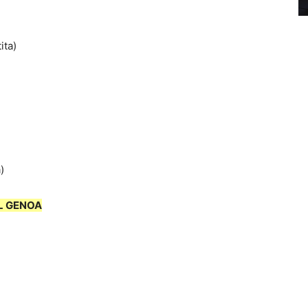
ita)
)
L
GENOA