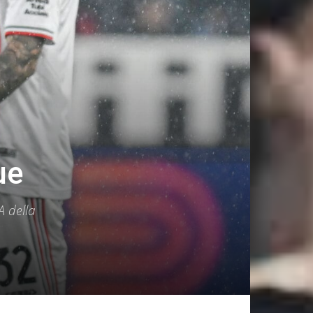
ue
A della