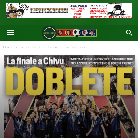
titola stamattina l'edizione genovese di Repubblica, che aggiunge:
"Imminente incontro con la Roma, con cui i rossoblù devono discutere
anche di Venturino, che piace pure al Como"
Di
Redazione
-
14 Mag 2026 08:33
Home
Genoa Inside
Calciomercato Genoa