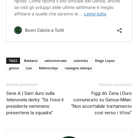
TAGS
Baldanzi
calciomercato
colombo
Diego Lopez
genoa
Liso
Malinovskyi
rassegna stampa
Articolo precedente
Articolo successivo
Serie A | Sarri duro sulla
Figgi dö Zena | Duro
telenovela derby: “Se fossi il
comunicato su Genoa-Milan:
presidente nemmeno
“Non accettabile trattamento
presenterei la squadra”
così verso i tifosi”