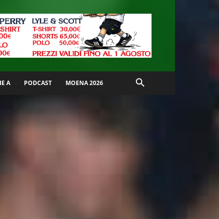
IE A
PODCAST
MOENA 2026