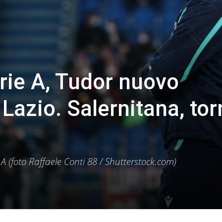
rie A, Tudor nuovo
 Lazio. Salernitana, to
 (foto Raffaele Conti 88 / Shutterstock.com)