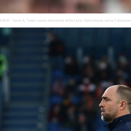
CIALE – Serie A, Tudor nuovo allenatore della Lazio. Salernitana, torna Colantuo