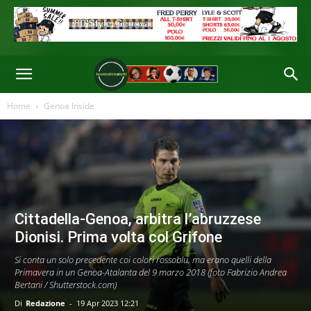
Home
Genoa Inside
Cittadella-Genoa, arbitra l’abruzzese
Dionisi. Prima volta col Grifone
Si conta un solo precedente coi colori rossoblu, ma erano quelli della
Primavera in un Genoa-Atalanta del 9 marzo 2018 (foto Fabrizio Andrea
Bertani / Shutterstock.com)
Di
Redazione
-
19 Apr 2023 12:21