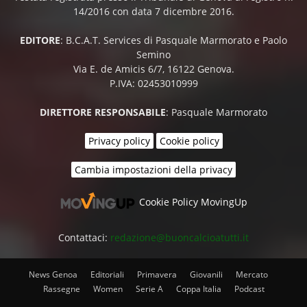
14/2016 con data 7 dicembre 2016.
EDITORE
: B.C.A.T. Services di Pasquale Marmorato e Paolo
Semino
Via E. de Amicis 6/7, 16122 Genova.
P.IVA: 02453010999
DIRETTORE RESPONSABILE
: Pasquale Marmorato
Privacy policy
Cookie policy
Cambia impostazioni della privacy
Cookie Policy MovingUp
Contattaci:
redazione@buoncalcioatutti.it
News Genoa
Editoriali
Primavera
Giovanili
Mercato
Rassegne
Women
Serie A
Coppa Italia
Podcast