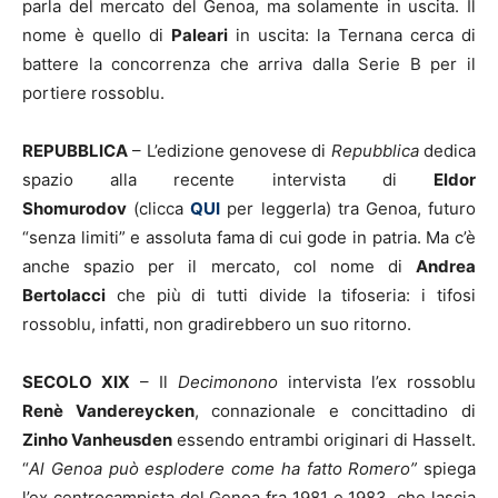
parla del mercato del Genoa, ma solamente in uscita. Il
nome è quello di
Paleari
in uscita: la Ternana cerca di
battere la concorrenza che arriva dalla Serie B per il
portiere rossoblu.
REPUBBLICA
– L’edizione genovese di
Repubblica
dedica
spazio alla recente intervista di
Eldor
Shomurodov
(clicca
QUI
per leggerla) tra Genoa, futuro
“senza limiti” e assoluta fama di cui gode in patria. Ma c’è
anche spazio per il mercato, col nome di
Andrea
Bertolacci
che più di tutti divide la tifoseria: i tifosi
rossoblu, infatti, non gradirebbero un suo ritorno.
SECOLO XIX
– Il
Decimonono
intervista l’ex rossoblu
Renè Vandereycken
, connazionale e concittadino di
Zinho Vanheusden
essendo entrambi originari di Hasselt.
“
Al Genoa può esplodere come ha fatto Romero”
spiega
l’ex centrocampista del Genoa fra 1981 e 1983, che lascia