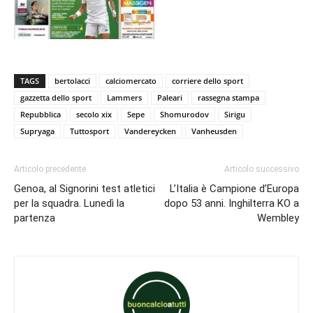
TAGS
bertolacci
calciomercato
corriere dello sport
gazzetta dello sport
Lammers
Paleari
rassegna stampa
Repubblica
secolo xix
Sepe
Shomurodov
Sirigu
Supryaga
Tuttosport
Vandereycken
Vanheusden
Articolo precedente
Articolo successivo
Genoa, al Signorini test atletici
L’Italia è Campione d’Europa
per la squadra. Lunedì la
dopo 53 anni. Inghilterra KO a
partenza
Wembley