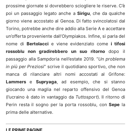
prossime giornate si dovrebbero sciogliere le riserve. C’è
poi un passaggio legato anche a
Sirigu
, che da qualche
giorno viene accostato al Genoa. Di fatto svincolatosi dal
Torino, potrebbe anche dire addio alla Serie A e accettare
un’offerta proveniente dall’Olympiakos. Infine, si parla del
nome di
Bertolacci
e viene evidenziato come
i tifosi
rossoblu non gradirebbero un suo ritorno
dopo il
passaggio alla Sampdoria nell’estate 2019. “
Un problema
in più per Preziosi
” scrive il quotidiano sportivo, che non
manca di rilanciare altri nomi accostati al Grifone:
Lammers
e
Supryaga
, ad esempio, che si stanno
giocando una maglia nel reparto offensivo del Genoa
(l’ucraino è dato in vantaggio da
Tuttosport
). Il ritorno di
Perin resta il sogno per la porta rossoblu, con
Sepe
la
prima delle alternative.
LE PRIME PAGINE