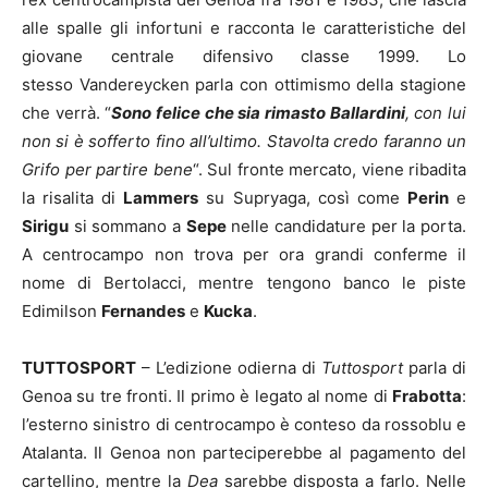
alle spalle gli infortuni e racconta le caratteristiche del
giovane centrale difensivo classe 1999. Lo
stesso Vandereycken parla con ottimismo della stagione
che verrà. “
Sono felice che sia rimasto Ballardini
, con lui
non si è sofferto fino all’ultimo. Stavolta credo faranno un
Grifo per partire bene
“. Sul fronte mercato, viene ribadita
la risalita di
Lammers
su Supryaga, così come
Perin
e
Sirigu
si sommano a
Sepe
nelle candidature per la porta.
A centrocampo non trova per ora grandi conferme il
nome di Bertolacci, mentre tengono banco le piste
Edimilson
Fernandes
e
Kucka
.
TUTTOSPORT
– L’edizione odierna di
Tuttosport
parla di
Genoa su tre fronti. Il primo è legato al nome di
Frabotta
:
l’esterno sinistro di centrocampo è conteso da rossoblu e
Atalanta. Il Genoa non parteciperebbe al pagamento del
cartellino, mentre la
Dea
sarebbe disposta a farlo. Nelle