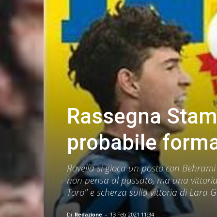
Rassegna Stamp
probabile form
Rovella si gioca un posto con Behrami
non pensa al passato, ma una vittoria
Toro" e scherza sulla vittoria di Lara
Di
Redazione
-
13 Feb 2021 11:34