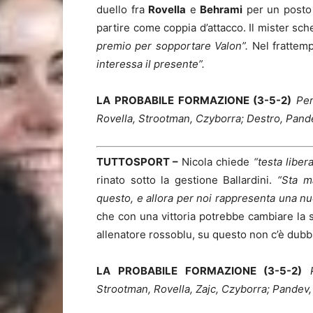
duello fra
Rovella
e
Behrami
per un posto
partire come coppia d’attacco. Il mister sc
premio per sopportare Valon”.
Nel frattem
interessa il presente”.
LA PROBABILE FORMAZIONE (3-5-2)
Per
Rovella, Strootman, Czyborra; Destro, Pand
TUTTOSPORT –
Nicola chiede
“testa liber
rinato sotto la gestione Ballardini.
“Sta m
questo, e allora per noi rappresenta una nu
che con una vittoria potrebbe cambiare la s
allenatore rossoblu, su questo non c’è dubb
LA PROBABILE FORMAZIONE (3-5-2)
Strootman, Rovella, Zajc, Czyborra; Pandev,