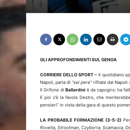
GLI APPROFONDIMENTI SUL GENOA
CORRIERE DELLO SPORT –
Il quotidiano sp
Napoli, parla di
“sei pere”
rifilate dal Napol
Il Grifone di
Ballardini
è da capogiro: ha fat
E poi c’è la favola Destro, che meritereb
pensieri” in vista della gara di questo pomer
LA PROBABILE FORMAZIONE (3-5-2)
Per
Rovella, Strootman, Czyborra; Scamacca, D