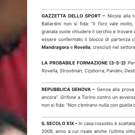
GAZZETTA DELLO SPORT –
Nicola alla r
Ballardini non si fida:
“Il Toro vale molto,
granata vuole chiudere il cerchio e trovare
essere confermato il blocco di partenza ch
Mandragora
e
Rovella
, cresciuti nel setto
LA PROBABILE FORMAZIONE (3-5-2)
Per
Rovella, Strootman, Czyborra; Pandev, Dest
REPUBBLICA GENOVA –
Genoa alla prova 
ancora”. Grifone
a Torino contro un avversar
non si fida:
“Non c’entrano nulla con quella c
IL SECOLO XIX –
In casa rossoblu è scattata 
2009, anno a cui risale anche l’ultima vit