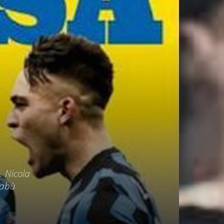
. Nicola
tabù