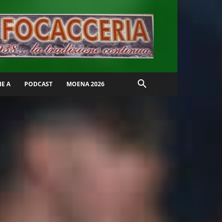
IE A
PODCAST
MOENA 2026