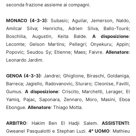
seconda frazione assieme ai compagni.
MONACO (4-3-3)
: Subasic; Aguilar, Jemerson, Naldo,
Amilcar Silva; Henrichs, Adrien Silva, Ballo-Tourè;
Boschilia, Augustin, Keita Balde.
A disposizione
:
Lecomte; Gelson Martins; Pellegri; Onyekuru; Appin;
Popovic; Seudou Sy; Etienne; Maes; Faivre.
Allenatore
:
Leonardo Jardim.
GENOA (4-3-3)
: Jandrei; Ghiglione, Biraschi, Goldaniga,
Barreca; Jagiello, Radovanovic, Sturaro; Cleonise, Favilli,
Gumus.
A disposizione
: Criscito, Marchetti, Lerager, El
Yamiq, Pajac, Saponara, Zennaro, Moro, Masini, Eboa
Ebongue.
Allenatore
: Thiago Motta.
ARBITRO
: Hakim Ben El Hadji Salem.
ASSISTENTI
:
Gweanel Pasqualotti e Stephan Luzi.
4° UOMO
: Mathieu