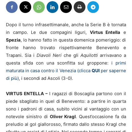
Dopo il turno infrasettimanale, anche la Serie B è tornata
in campo. Le due compagini liguri,
Virtus Entella
e
Spezia
, lo hanno fatto in questa domenica pomeriggio: di
fronte hanno trovato rispettivamente Benevento e
Trapani. Sia i
Diavoli Neri
che gli
Aquilotti
arrivavano a
questa sfida con una sconfitta sul groppone:
i primi
maturata in casa contro il Venezia (clicca
QUI
per saperne
di più)
, i secondi ad Ascoli (3-0).
VIRTUS ENTELLA –
I ragazzi di Boscaglia partono con il
piede sbagliato in quel di Benevento: a partire in quarta
sono i padroni di casa, subito vicini al vantaggio con un
notevole sinistro di
Oliver Kragl
. Quest’occasione fa da
preludio al gol giallorosso, firmato dallo stesso Kragl che
sfrutta un assist di Letizia. Nel secondo tempo i ragazzi di