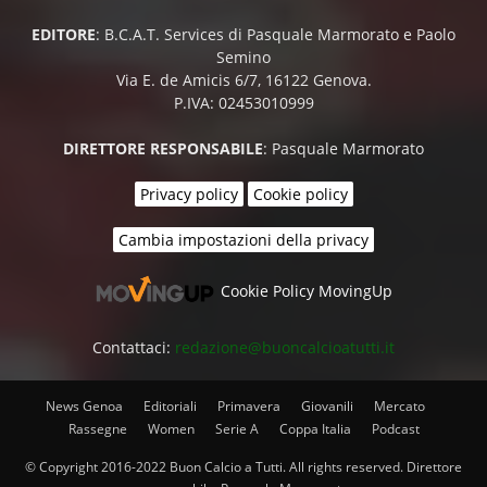
EDITORE
: B.C.A.T. Services di Pasquale Marmorato e Paolo
Semino
Via E. de Amicis 6/7, 16122 Genova.
P.IVA: 02453010999
DIRETTORE RESPONSABILE
: Pasquale Marmorato
Privacy policy
Cookie policy
Cambia impostazioni della privacy
Cookie Policy MovingUp
Contattaci:
redazione@buoncalcioatutti.it
News Genoa
Editoriali
Primavera
Giovanili
Mercato
Rassegne
Women
Serie A
Coppa Italia
Podcast
© Copyright 2016-2022 Buon Calcio a Tutti. All rights reserved. Direttore