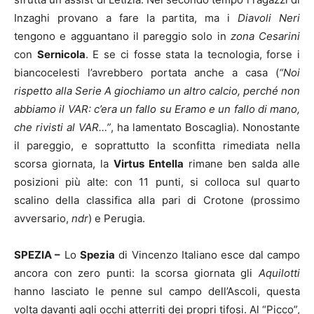
Inzaghi provano a fare la partita, ma i
Diavoli Neri
tengono e agguantano il pareggio solo in
zona Cesarini
con
Sernicola
. E se ci fosse stata la tecnologia, forse i
biancocelesti l’avrebbero portata anche a casa (
“Noi
rispetto alla Serie A giochiamo un altro calcio, perché non
abbiamo il VAR: c’era un fallo su Eramo e un fallo di mano,
che rivisti al VAR…”
, ha lamentato Boscaglia). Nonostante
il pareggio, e soprattutto la sconfitta rimediata nella
scorsa giornata, la
Virtus Entella
rimane ben salda alle
posizioni più alte: con 11 punti, si colloca sul quarto
scalino della classifica alla pari di Crotone (prossimo
avversario,
ndr
) e Perugia.
SPEZIA –
Lo
Spezia
di Vincenzo Italiano esce dal campo
ancora con zero punti: la scorsa giornata gli
Aquilotti
hanno lasciato le penne sul campo dell’Ascoli, questa
volta davanti agli occhi atterriti dei propri tifosi. Al “Picco”,