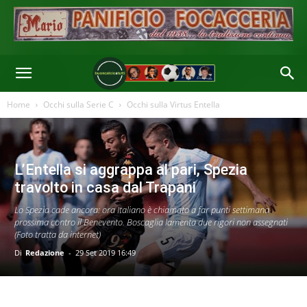
Home
Occhi sulla Serie C
Occhi sulla Virtus Entella
L’Entella si aggrappa al pari, Spezia
travolto in casa dal Trapani
Lo Spezia cade ancora: ora Italiano è chiamato a far punti settimana
prossima contro il Benevento. Boscaglia lamenta due rigori non assegnati
(Foto tratta da internet)
Di
Redazione
-
29 Set 2019 16:49