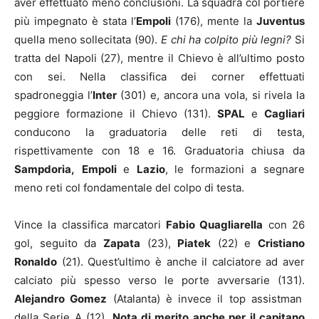
aver effettuato meno conclusioni. La squadra col portiere
più impegnato è stata l’
Empoli
(176), mente la
Juventus
quella meno sollecitata (90).
E chi ha colpito più legni?
Si
tratta del Napoli (27), mentre il Chievo è all’ultimo posto
con sei. Nella classifica dei corner effettuati
spadroneggia l’
Inter
(301) e, ancora una vola, si rivela la
peggiore formazione il Chievo (131).
SPAL
e
Cagliari
conducono la graduatoria delle reti di testa,
rispettivamente con 18 e 16. Graduatoria chiusa da
Sampdoria,
Empoli
e
Lazio
, le formazioni a segnare
meno reti col fondamentale del colpo di testa.
Vince la classifica marcatori
Fabio Quagliarella
con 26
gol, seguito da
Zapata
(23),
Piatek
(22) e
Cristiano
Ronaldo
(21). Quest’ultimo è anche il calciatore ad aver
calciato più spesso verso le porte avversarie (131).
Alejandro Gomez
(Atalanta) è invece il top assistman
della Serie A (12).
Nota di merito anche per il capitano