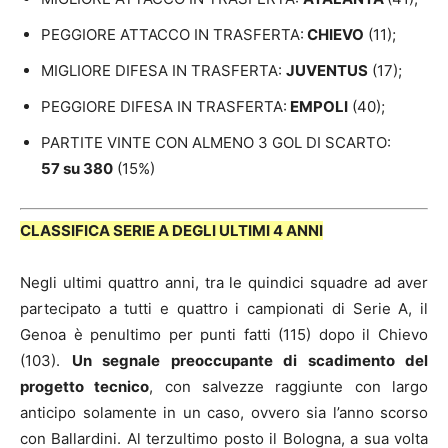
PEGGIORE ATTACCO IN TRASFERTA:
CHIEVO
(11);
MIGLIORE DIFESA IN TRASFERTA:
JUVENTUS
(17);
PEGGIORE DIFESA IN TRASFERTA:
EMPOLI
(40);
PARTITE VINTE CON ALMENO 3 GOL DI SCARTO:
57
su 380
(15%)
CLASSIFICA SERIE A DEGLI ULTIMI 4 ANNI
Negli ultimi quattro anni, tra le quindici squadre ad aver
partecipato a tutti e quattro i campionati di Serie A, il
Genoa è penultimo per punti fatti (115) dopo il Chievo
(103).
Un segnale preoccupante di scadimento del
progetto tecnico
, con salvezze raggiunte con largo
anticipo solamente in un caso, ovvero sia l’anno scorso
con Ballardini. Al terzultimo posto il Bologna, a sua volta