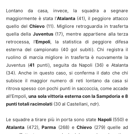
Lontano da casa, invece, la squadra a segnare
maggiormente è stata l’
Atalanta
(41), il peggiore attacco
quello del
Chievo
(11). Migliore retroguardia in trasferta
quella della
Juventus
(17), mentre appartiene alla terza
retrocessa, l’
Empoli
, la statistica di peggiore difesa
esterna del campionato (40 gol subiti). Chi registra il
ruolino di marcia migliore in trasferta è nuovamente la
Juventus (
41
punti), seguita da Napoli (36) e Atalanta
(34). Anche in questo caso, si conferma il dato che chi
subisce il maggior numero di reti lontano da casa si
ritrova spesso con pochi punti in saccoccia, come accade
all’Empoli,
una sola vittoria esterna con la Sampdoria e 8
punti totali racimolati
(30 al Castellani,
ndr
).
Le squadre a tirare più in porta sono state
Napoli
(550) e
Atalanta
(472),
Parma
(268) e
Chievo
(279) quelle ad