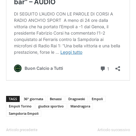
TAGS
36° giornata
Benassi
Dragowski
Empoli
Empoli Torino
giudice sportivo
Mandragora
Sampdoria Empoli
Articolo precedente
Articolo successivo