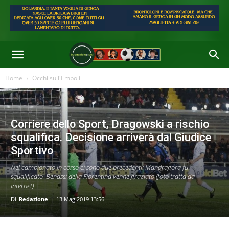
Home
Occhi sull'Empoli
Corriere dello Sport, Dragowski a rischio
squalifica. Decisione arriverà dal Giudice
Sportivo
Nel campionato in corso ci sono due precedenti: Mandragora fu
squalificato, Benassi della Fiorentina venne graziato (foto tratta da
Internet)
Di
Redazione
-
13 Mag 2019 13:56