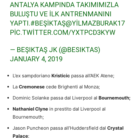
ANTALYA KAMPINDA TAKIMIMIZLA
BULUŞTU VE ILK ANTRENMANINI
YAPTI.
#BEŞIKTAŞ
@YILMAZBURAK17
PIC.TWITTER.COM/YXTPCD3KYW
— BEŞIKTAŞ JK (@BESIKTAS)
JANUARY 4, 2019
L’ex sampdoriano
Kristicic
passa all’AEK Atene;
La
Cremonese
cede Brighenti al Monza;
Dominic Solanke passa dal Liverpool al
Bournemouth;
Nathaniel Clyne
in prestito dal Liverpool al
Bournemouth;
Jason Puncheon passa all’Huddersfield dal
Crystal
Palace
;