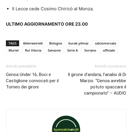
Il Lecce cede Cosimo Chiricò al Monza.
ULTIMO AGGIORNAMENTO ORE 23.00
TAGS
Alderweireld
Bologna
burak yilmaz
calciomercato
Muriel
Rui Vitoria
Sansone
Serie A
Soriano
ufficiale
Articolo precedente
Articolo successivo
Genoa Under 16, Boci e
Il girone d’andata, l’analisi di Di
Castiglione convocati per il
Marzio. “Genoa avrebbe
Torneo dei gironi
potuto spaccare il
campionato” – AUDIO