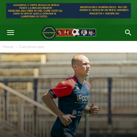
Di
Lino Marmorato
-
31 Lug 2025 06:30
Home
Calciomercato