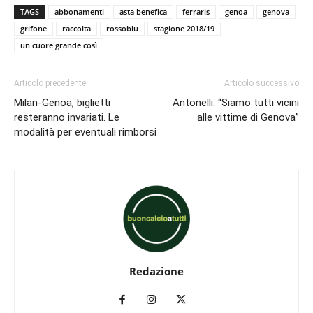
TAGS
abbonamenti
asta benefica
ferraris
genoa
genova
grifone
raccolta
rossoblu
stagione 2018/19
un cuore grande così
Articolo precedente
Articolo successivo
Milan-Genoa, biglietti
Antonelli: “Siamo tutti vicini
resteranno invariati. Le
alle vittime di Genova”
modalità per eventuali rimborsi
Redazione