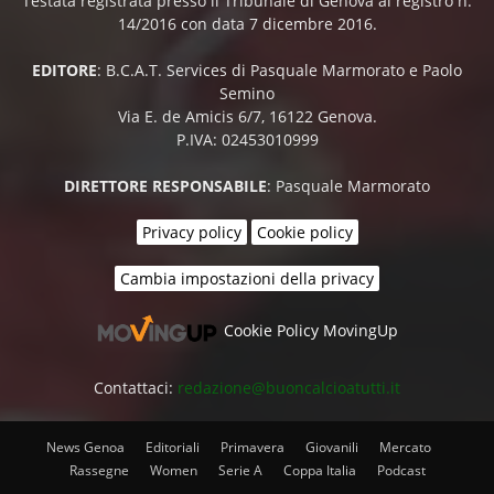
Testata registrata presso il Tribunale di Genova al registro n.
14/2016 con data 7 dicembre 2016.
EDITORE
: B.C.A.T. Services di Pasquale Marmorato e Paolo
Semino
Via E. de Amicis 6/7, 16122 Genova.
P.IVA: 02453010999
DIRETTORE RESPONSABILE
: Pasquale Marmorato
Privacy policy
Cookie policy
Cambia impostazioni della privacy
Cookie Policy MovingUp
Contattaci:
redazione@buoncalcioatutti.it
News Genoa
Editoriali
Primavera
Giovanili
Mercato
Rassegne
Women
Serie A
Coppa Italia
Podcast