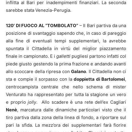
inflitta al Bari per inadempimenti finanziari. La seconda
sarebbe stata Venezia-Perugia.
120′ DI FUOCO AL “TOMBOLATO”
– Il Bari partiva da una
posizione di svantaggio sapendo che, in caso di pareggio
alla fine di eventuali tempi supplementari, la avrebbe
spuntata il Cittadella in virtù del miglior piazzamento
finale in campionato. E i
galletti
pugliesi partono infatti col
piede giusto gestendo la prima frazione e andando avanti
allo scoccare della ripresa con
Galano
. Il Cittadella non ci
sta e compie il sorpasso con la
doppietta di Bartolomei
,
centrocampista centrale che nello schema di mister
Venturato ha rappresentato per tutta la stagione un vero
e proprio
jolly
. Allo scadere è una rete dell’ex Cagliari
Nenè
, marcatura dalle dinamiche particolari visto che il
tiro partiva dalla zona della linea di fondo, a riportare sul
pari la sfida. La mezz’ora dei supplementari farà fiorire