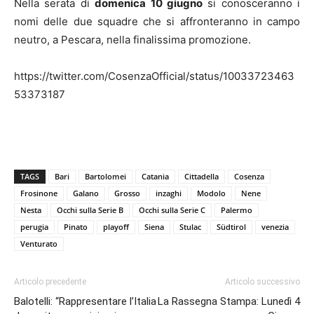
Nella serata di
domenica 10 giugno
si conosceranno i
nomi delle due squadre che si affronteranno in campo
neutro, a Pescara, nella finalissima promozione.
https://twitter.com/CosenzaOfficial/status/10033723463
53373187
TAGS
Bari
Bartolomei
Catania
Cittadella
Cosenza
Frosinone
Galano
Grosso
inzaghi
Modolo
Nene
Nesta
Occhi sulla Serie B
Occhi sulla Serie C
Palermo
perugia
Pinato
playoff
Siena
Stulac
Südtirol
venezia
Venturato
Articolo precedente
Articolo successivo
Balotelli: “Rappresentare l’Italia
La Rassegna Stampa: Lunedì 4