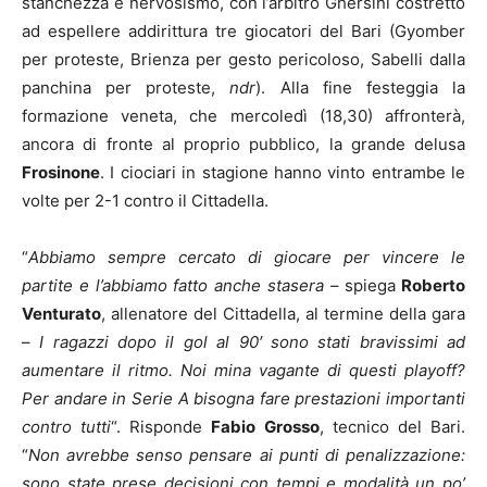
stanchezza e nervosismo, con l’arbitro Ghersini costretto
ad espellere addirittura tre giocatori del Bari (Gyomber
per proteste, Brienza per gesto pericoloso, Sabelli dalla
panchina per proteste,
ndr
). Alla fine festeggia la
formazione veneta, che mercoledì (18,30) affronterà,
ancora di fronte al proprio pubblico, la grande delusa
Frosinone
. I ciociari in stagione hanno vinto entrambe le
volte per 2-1 contro il Cittadella.
“
Abbiamo sempre cercato di giocare per vincere le
partite e l’abbiamo fatto anche stasera
– spiega
Roberto
Venturato
, allenatore del Cittadella, al termine della gara
–
I ragazzi dopo il gol al 90′ sono stati bravissimi ad
aumentare il ritmo. Noi mina vagante di questi playoff?
Per andare in Serie A bisogna fare prestazioni importanti
contro tutti
“. Risponde
Fabio Grosso
, tecnico del Bari.
“
Non avrebbe senso pensare ai punti di penalizzazione:
sono state prese decisioni con tempi e modalità un po’